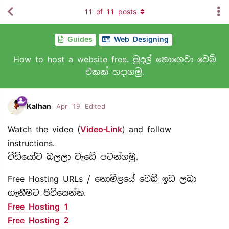
11
of
11
posts
Guides
Web Designing
How to host a website free. මුදල් නොගෙවා වෙබ්
එකක් හදාගමු.
Kalhan
Apr '19
Edited
Watch the video (
Video-Link
) and follow
instructions.
වීඩියෝව බලලා වැඩේ පටන්ගමු.
Free Hosting URLs / නොමිළයේ වෙබ් ඉඩ ලබා
ගැනීමට පිවිසෙන්න.
Free Hosting 1
Free Hosting 2