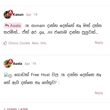
Kasun
Apr '19
Asela
.tk domain දාන්න දෙන්නේ නෑ මන් දන්න
තරමින්... ඒත් අර .ga, .ml එහෙම දාන්න පුලුවන්...
Reply
Choco_Cookie
likes this.
Asela
Apr '19
ගොඩක් Free Host වල .tk දාන්න දෙන්නෙ නෑ
නේ ඇයි දන්නෙ නෑ‍ හේතුව? :
Reply
2 YEARS
LATER