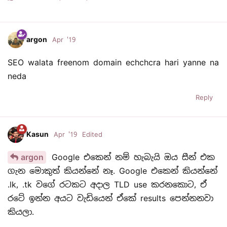
argon
Apr '19
SEO walata freenom domain echchcra hari yanne na
neda
Reply
Kasun
Apr '19
Edited
argon
Google එකෙන් නම් හැබැයි ඔය සීන් එක
ගැන මොකුත් කියන්නේ නෑ. Google එකෙන් කියන්නේ
.lk, .tk වගේ රටකට අදාල TLD use කරනකොට, ඒ
රටේ ඉන්න අයට වැඩියෙන් ඒකේ results පෙන්නනවා
කියලා.