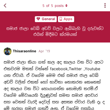
5
of
5
posts
General
Apps
සමාජ ජාලා වෙබ් අඩවි වලට ඇබ්බැහි වූ දරුවන්ට
එයින් මිදීමට ක්රමයක්
Thisaraonline
Apr '19
සමාජ ජාලා කියා ගත් කල අද කාලය වන විට අපට
එකවරම මතක් වන්නේ facebook,Twitter ,Youtube
යන ඒවායි. ඒ වගේම මෙම එක් සමාජ ජාල වෙබ්
අඩවි වලින් එකක් හෝ භාවිතා නොකරන කෙනෙක්
අද කාලය වන විට හොයාගන්න නොමැති තරම්.‌‌ඒ
වගේම මේවායෙහි දියුණුවත් සමඟ සමාජ අපචාර
සහ වෙනත් වැරදි දෙවල් සහ අසත්‍ය ප්චාර වැනි දෑ ද
මේ හරහා සමාජ ගතවී ඇත. ඒ වගේම පසුගිය