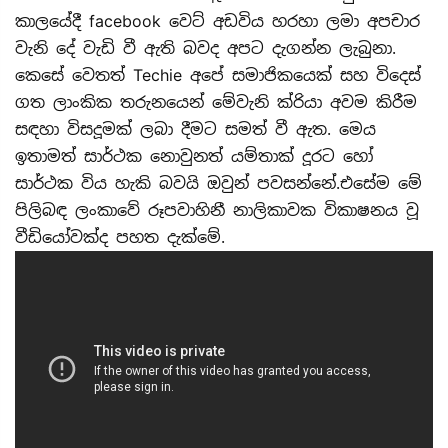
කාලයේදී facebook වෙට් අඩවිය හරහා ලමා අපචාර
වැනි දේ වැඩි වී ඇති බවද අපට දැගන්න ලැබුනා.
කෙසේ වෙතත් Techie අපේ සමාජිකයෙක් සහ විදෙස්
ගත ලාංකික තරුනයෙන් මේවැනි ක්රියා අවම කිරීම
සඳහා විසදූමක් ලබා දීමට සමත් වී ඇත. මෙය
ඉතාමත් සාර්ථක නොවුනත් යම්තාක් දූරට හෝ
සාර්ථක විය හැකි බවයි ඔවුන් පවසන්නේ.‌‌එසේම මේ
පිලිබඳ ලංකාවේ රූපවාහිනී නාලිකාවක විකාෂනය වූ
වීඩියෝවක්ද පහත දැක්මේ.