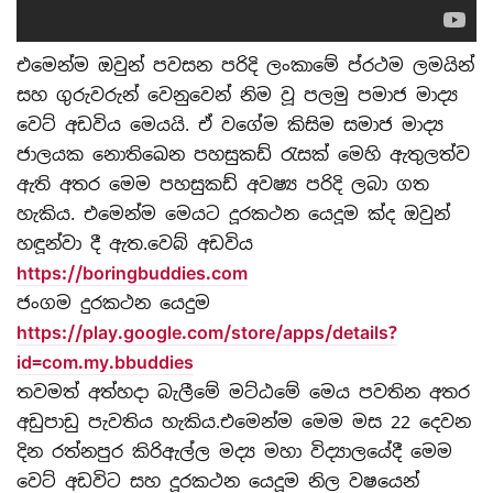
එමෙන්ම ඔවුන් පවසන පරිදි ලංකාමේ ප්රථම ලමයින්
සහ ගුරුවරුන් වෙනුවෙන් නිම වූ පලමු පමාජ මාද්‍ය
වෙට් අඩවිය මෙයයි. ඒ වගේම කිසිම සමාජ මාද්‍ය
ජාලයක නොතිඛෙන පහසුකඩ් රැසක් මෙහි ඇතුලත්ව
ඇති අතර මෙම පහසුකඩ් අවෂ්‍ය පරිදි ලබා ගත
හැකිය. එමෙන්ම මෙයට දූරකථන යෙදූම ක්ද ඔවුන්
හඳූන්වා දී ඇත.‌‌වෙබ් අඩවිය
https://boringbuddies.com
ජංගම දුරකථන යෙදුම
https://play.google.com/store/apps/details?
id=com.my.bbuddies
තවමත් අත්හදා බැලීමේ මට්ඨමේ මෙය පවතින අතර
අඩුපාඩු පැවතිය හැකිය.‌‌එමෙන්ම මෙම මස 22 දෙවන
දින රත්නපුර කිරිඇල්ල මද්‍ය මහා විද්‍යාලයේදී මෙම
වෙට් අඩවිට සහ දූරකථන යෙදූම නිල වෂයෙන්