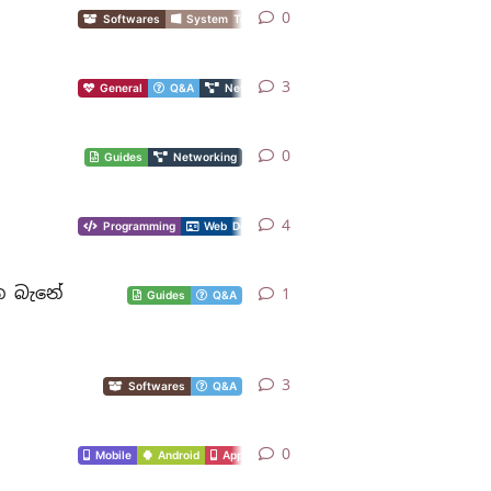
0
Softwares
System Tools
3
General
Q&A
Networking
0
Guides
Networking
4
Programming
Web Designing
න බැනේ
1
Guides
Q&A
3
Softwares
Q&A
0
Mobile
Android
Apps