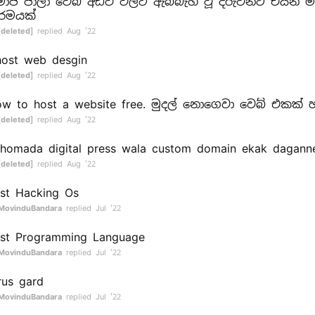
ාජ ජාලා වෙබ් අඩවි වලට ඇබ්බැහි වූ දරුවන්ට එයින් මි
්රමයක්
[deleted]
replied
Aug '22
ost web desgin
[deleted]
replied
Aug '22
w to host a website free. මුදල් නොගෙවා වෙබ් එකක් හ
[deleted]
replied
Aug '22
homada digital press wala custom domain ekak dagann
[deleted]
replied
Aug '22
st Hacking Os
MovinduBandara
replied
Jul '22
st Programming Language
MovinduBandara
replied
Jul '22
rus gard
MovinduBandara
replied
Jul '22