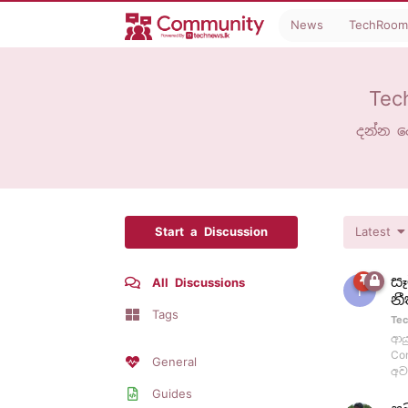
News
TechRoom
Tec
දන්න ද
Start a Discussion
Latest
සෑ
All Discussions
T
නී
Tags
Tec
ආය
Co
General
අව
Guides