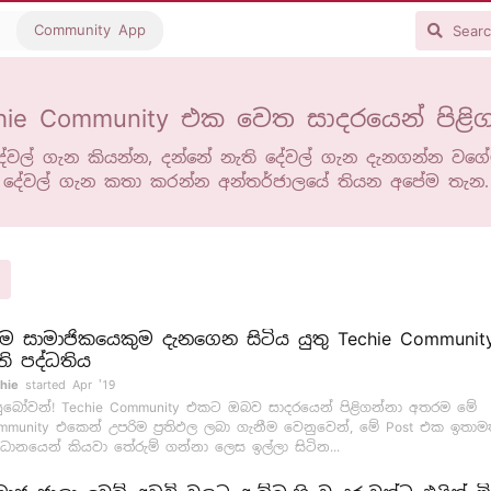
Community App
hie Community එක වෙත සාදරයෙන් පිළිග
ේවල් ගැන කියන්න, දන්නේ නැති දේවල් ගැන දැනගන්න වගේ
දේවල් ගැන කතා කරන්න අන්තර්ජාලයේ තියන අපේම තැන.
ම සාමාජිකයෙකුම දැනගෙන සිටිය යුතු Techie Communi
ති පද්ධතිය
hie
started
Apr '19
ුබෝවන්! Techie Community එකට ඔබව සාදරයෙන් පිළිගන්නා අතරම මේ
mmunity එකෙන් උපරිම ප්‍රතිඵල ලබා ගැනීම වෙනුවෙන්, මේ Post එක ඉතාම
ධානයෙන් කියවා තේරුම් ගන්නා ලෙස ඉල්ලා සිටින...