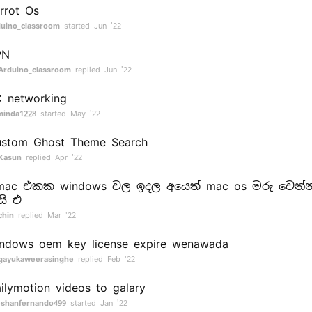
rrot Os
uino_classroom
started
Jun '22
PN
Arduino_classroom
replied
Jun '22
 networking
minda1228
started
May '22
stom Ghost Theme Search
Kasun
replied
Apr '22
 mac එකක windows වල ඉදල අයෙත් mac os මරු වෙන්
යි එ
chin
replied
Mar '22
ndows oem key license expire wenawada
gayukaweerasinghe
replied
Feb '22
ilymotion videos to galary
shanfernando499
started
Jan '22