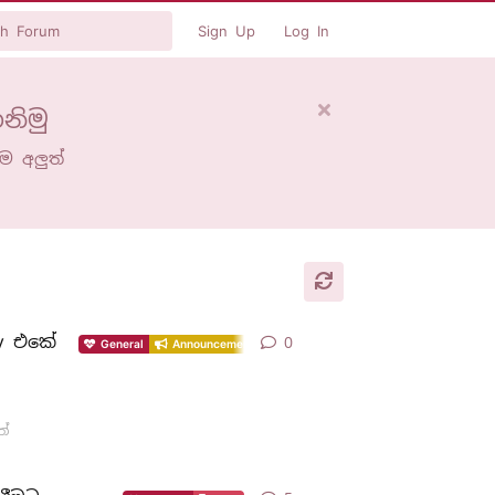
Sign Up
Log In
නිමු
ම අලුත්
ty එකේ
0
General
Announcements
ත්