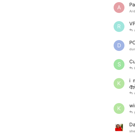
Pa
A
Ard
V
R
PC
D
du
Cu
S
i
K
ඇ
wi
K
Da
she