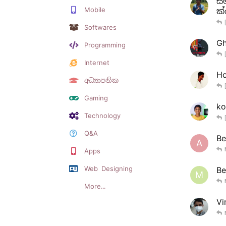
සම
Mobile
ක
Softwares
Gh
Programming
Internet
Ho
අධ්‍යාපනික
Gaming
ko
Technology
Q&A
Be
A
Apps
Web Designing
Be
M
More...
Vi